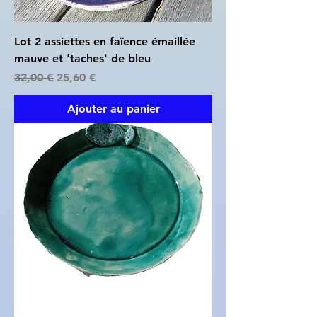
Lot 2 assiettes en faïence émaillée
mauve et 'taches' de bleu
Prix original
Prix promotionnel
32,00 €
25,60 €
Ajouter au panier