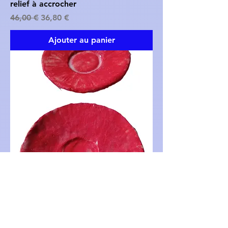
relief à accrocher
Prix original
Prix promotionnel
46,00 €
36,80 €
Ajouter au panier
Lot de 2 assiettes en faïence rouge
Prix original
Prix promotionnel
35,00 €
28,00 €