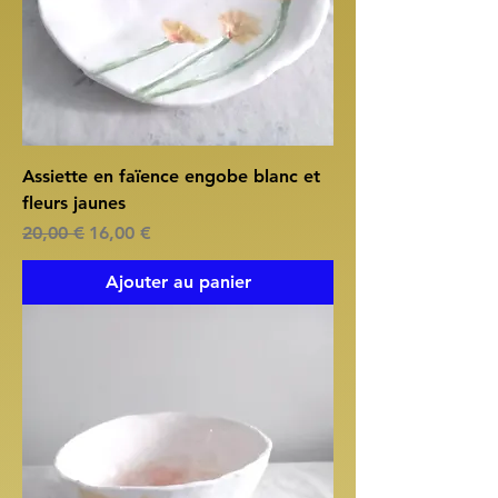
Assiette en faïence engobe blanc et
fleurs jaunes
Prix original
Prix promotionnel
20,00 €
16,00 €
Ajouter au panier