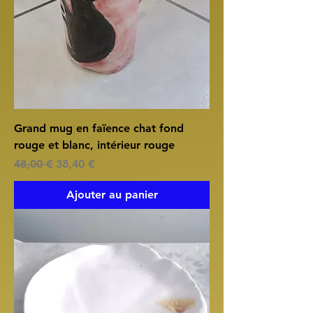
Grand mug en faïence chat fond
rouge et blanc, intérieur rouge
Prix original
Prix promotionnel
48,00 €
38,40 €
Ajouter au panier