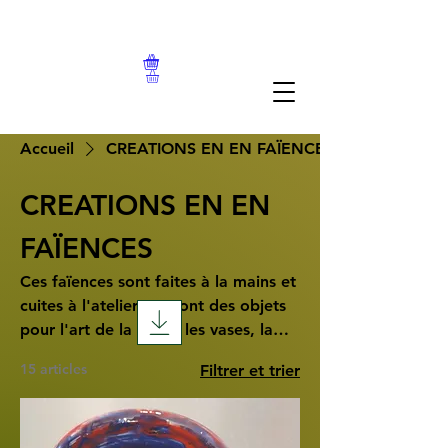
Accueil
CREATIONS EN EN FAÏENCES
CREATIONS EN EN
FAÏENCES
Ces faïences sont faites à la mains et
cuites à l'atelier. Ce sont des objets
pour l'art de la table, les vases, la
décoration de la maison.
15 articles
Filtrer et trier