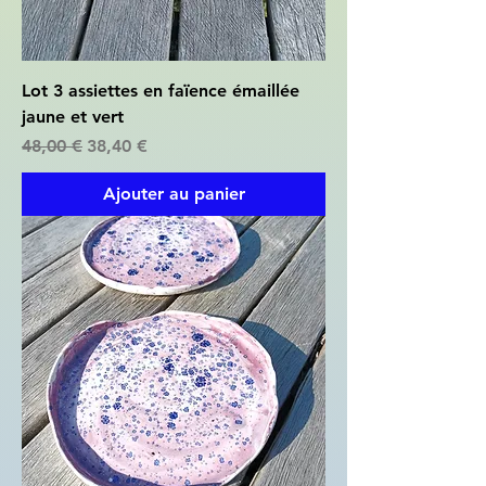
Lot 3 assiettes en faïence émaillée
jaune et vert
Prix original
Prix promotionnel
48,00 €
38,40 €
Ajouter au panier