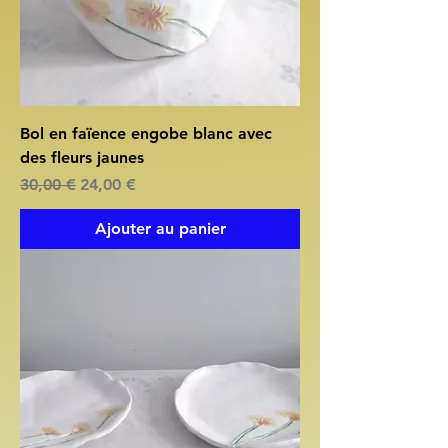
Bol en faïence engobe blanc avec
des fleurs jaunes
Prix original
Prix promotionnel
30,00 €
24,00 €
Ajouter au panier