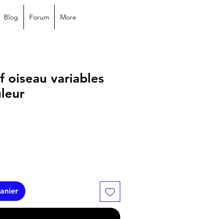
Blog
Forum
More
f oiseau variables
uleur
anier
.......................