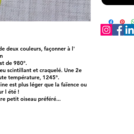
e deux couleurs, façonner à l'
cm
st de 980°.
u scintillant et craquelé. Une 2e
aute température, 1245°.
ine est plus léger que la faïence ou
r l été !
e petit oiseau préféré...